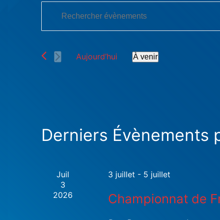
Recherche
Saisir
et
mot-
clé.
navigation
Rechercher
Aujourd’hui
À venir
Évènements
de
Sélectionnez
par
une
vues
mot-
date.
clé.
Évènements
Derniers Évènements 
Juil
3 juillet
-
5 juillet
3
2026
Championnat de F