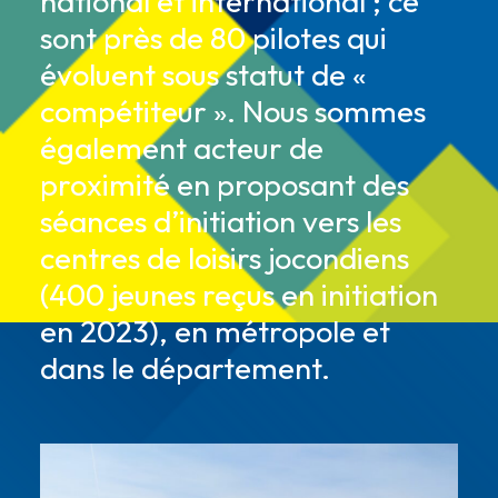
national et international ; ce
sont près de 80 pilotes qui
évoluent sous statut de «
compétiteur ». Nous sommes
également acteur de
proximité en proposant des
séances d’initiation vers les
centres de loisirs jocondiens
(400 jeunes reçus en initiation
en 2023), en métropole et
dans le département.