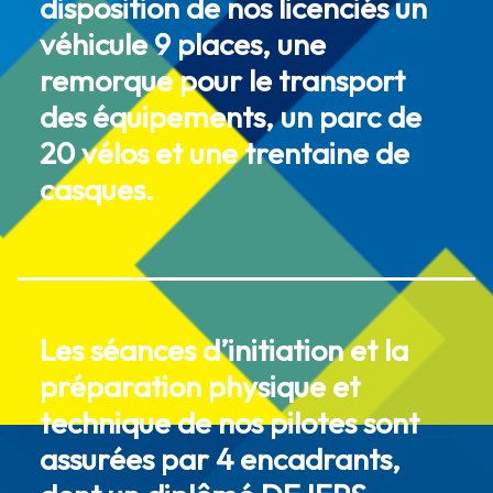
disposition de nos licenciés un
véhicule 9 places, une
remorque pour le transport
des équipements, un parc de
20 vélos et une trentaine de
casques.
Les séances d’initiation et la
préparation physique et
technique de nos pilotes sont
assurées par 4 encadrants,