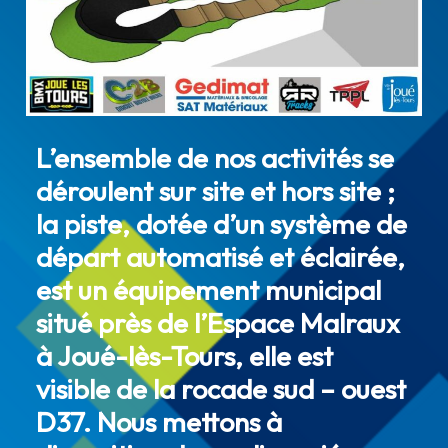
L’ensemble de nos activités se
déroulent sur site et hors site ;
la piste, dotée d’un système de
départ automatisé et éclairée,
est un équipement municipal
situé près de l’Espace Malraux
à Joué-lès-Tours, elle est
visible de la rocade sud – ouest
D37. Nous mettons à