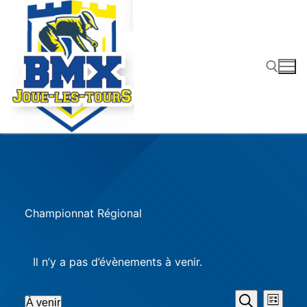
Aller
au
contenu
Rechercher :
Championnat Régional
Il n’y a pas d’évènements à venir.
Recher
Nav
À venir
Liste