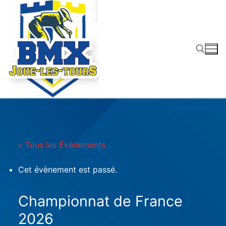
Aller
au
contenu
Rechercher :
« Tous les Évènements
Cet évènement est passé.
Championnat de France
2026