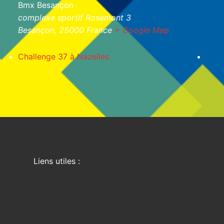
Bmx Besançon
complexe sportif Rosemont 3
Besançon
,
25000
France
+ Google Map
Challenge 37 à Nazelles
Liens utiles :